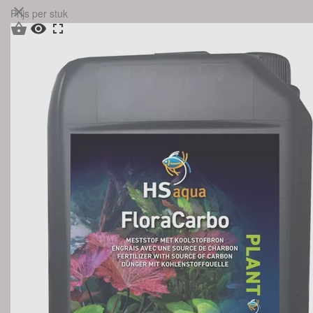

Prijs per stuk


