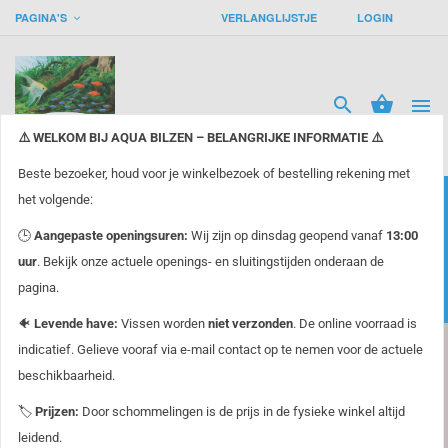
PAGINA'S
VERLANGLIJSTJE
LOGIN




⚠️ WELKOM BIJ AQUA BILZEN – BELANGRIJKE INFORMATIE ⚠️
Beste bezoeker, houd voor je winkelbezoek of bestelling rekening met
check
het volgende:
VAKKENNIS DOOR +30 JAAR ERVARING!
🕒
Aangepaste openingsuren:
Wij zijn op dinsdag geopend vanaf
13:00
check
GRATIS
VERZEKERDE ZENDING TEGEN VERLIES
uur
. Bekijk onze actuele openings- en sluitingstijden onderaan de
pagina.
check
SNELLE LEVERING DOOR RUIME VOORRAAD
🐠
Levende have:
Vissen worden
niet verzonden
. De online voorraad is
filter_list
indicatief. Gelieve vooraf via e-mail contact op te nemen voor de actuele
Filter
beschikbaarheid.
zoeken
🏷️
Prijzen:
Door schommelingen is de prijs in de fysieke winkel altijd
leidend.