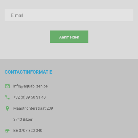
Aanmelden
CONTACTINFORMATIE

info@aquabilzen.be

+32 (0)89 50 31 40

Maastrichterstraat 209
3740 Bilzen

BE 0707 320 040