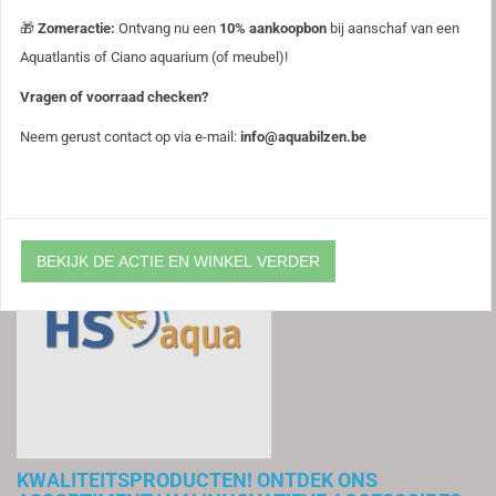
Merk
🎁
Zomeractie:
Ontvang nu een
10% aankoopbon
bij aanschaf van een
HS Aqua
Aquatlantis of Ciano aquarium (of meubel)!
Vragen of voorraad checken?
Merken /
Neem gerust contact op via e-mail:
info@aquabilzen.be
HS AQUA
HS AQUA:
TRANSFORMEER JE
AQUARIUM MET
BEKIJK DE ACTIE EN WINKEL VERDER
ONZE
KWALITEITSPRODUCTEN! ONTDEK ONS